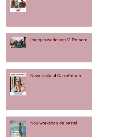
Imatges workshop V. Romero
Nova visita al CaixaFòrum
Nou workshop de pastel