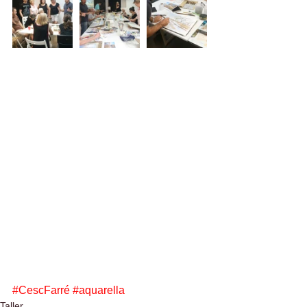
#CescFarré
#aquarella
Taller