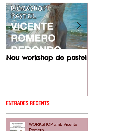
Nou workshop de pastel
De dos en do
ENTRADES RECENTS
WORKSHOP amb Vicente
Romero