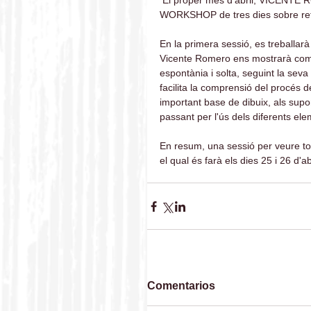
 El proper mes d'abril, VICENTE ROMERO visitarà l'ESPAI D'ART per a dur a terme un 
WORKSHOP de tres dies sobre ret
En la primera sessió, es treballarà 
Vicente Romero ens mostrarà com ut
espontània i solta, seguint la seva 
facilita la comprensió del procés de
important base de dibuix, als suport
passant per l'ús dels diferents ele
En resum, una sessió per veure tot
el qual és farà els dies 25 i 26 d'abr
Comentarios